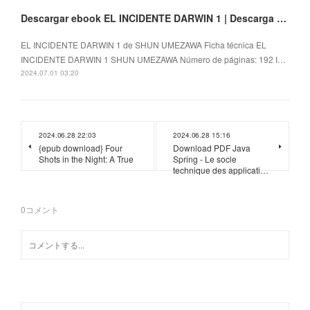
Descargar ebook EL INCIDENTE DARWIN 1 | Descarga Libros Gratis (PDF - EPUB)
EL INCIDENTE DARWIN 1 de SHUN UMEZAWA Ficha técnica EL
INCIDENTE DARWIN 1 SHUN UMEZAWA Número de páginas: 192 I…
2024.07.01 03:20
2024.06.28 22:03
2024.06.28 15:16
{epub download} Four
Download PDF Java
Shots in the Night: A True
Spring - Le socle
technique des applicati…
0
コメント