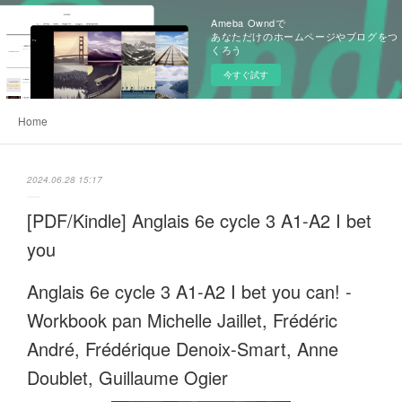
Ameba Owndで
あなただけのホームページやブログをつ
くろう
今すぐ試す
Home
2024.06.28 15:17
[PDF/Kindle] Anglais 6e cycle 3 A1-A2 I bet
you
Anglais 6e cycle 3 A1-A2 I bet you can! -
Workbook pan Michelle Jaillet, Frédéric
André, Frédérique Denoix-Smart, Anne
Doublet, Guillaume Ogier