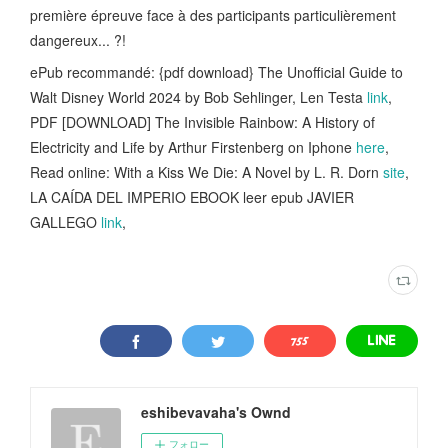
première épreuve face à des participants particulièrement
dangereux... ?!
ePub recommandé: {pdf download} The Unofficial Guide to
Walt Disney World 2024 by Bob Sehlinger, Len Testa
link
,
PDF [DOWNLOAD] The Invisible Rainbow: A History of
Electricity and Life by Arthur Firstenberg on Iphone
here
,
Read online: With a Kiss We Die: A Novel by L. R. Dorn
site
,
LA CAÍDA DEL IMPERIO EBOOK leer epub JAVIER
GALLEGO
link
,
eshibevavaha's Ownd
フォロー